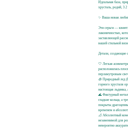
Идеальная база, пр
хрусталь, родий, 3.2
✨ Ваша новая любима
Эти серьги — квинт
лаконичностью, кото
заставляющей рассма
вашей стильной визи
Детали, создающие с
🤍 Легкая асимметри
расположилась плос
перламутровым све
🧊 Природный лед (
горного хрусталя ор
настоящая льдинка,
🌊 Фактурный металл
гладкие кольца, а т
покрыты драгоценны
временем и абсолют
Ваш e-
📐 Абсолютный комфо
mail
Подписаться
незаменимой для ре
невероятно аккуратн