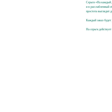
Серьги «На каждый д
и в расслабленный о
простота выглядит д
Каждый заказ будет
На серьги действует
Подпишитесь
на жемчужную рассылку,
чтобы заряжаться перламутровым настроением
{ и первыми узнавать об акциях, новинках }
-mail