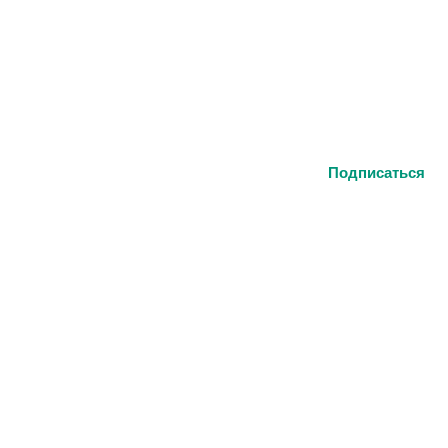
Подписаться
на кнопку, вы соглашаетесь
кой конфиденциальности
а главную
Каталог
Серьги
Колье
Браслеты
Подвески