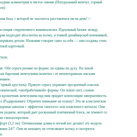
иродная асимметрия и чистое сияние (Натуральный жемчуг, горный
 см)
я база, с которой не захочется расставаться ни на день! ✨
эссенция современного минимализма. Идеальный баланс между
рая подходит абсолютно ко всему, и тонкой дизайнерской изюминкой,
тривать детали. Название говорит само за себя — они созданы стать
тной карточкой.
тиль:
я: Обе серьги разные по форме, но едины по духу. На левой
кая барочная жемчужина-монетка с ее неповторимым мягким
чением.
Горный хрусталь): Правую серьгу украшает прозрачный осколок
ганической, «необработанной» формы. Он ловит свет, словно
 а крошечная жемчужина над ним придает композиции завершенность.
 (Родирование): Обратите внимание на основу! Это не классические
рендовые швензы с эффектом «мятого» или плавленого металла. Они
м родием, который дает роскошный платиновый блеск, не темнеет со
но гипоаллергенен.
рт (3,2 см): Оптимальная длина и легкий вес делают эту модель
жима 24/7. Они не мешают, не оттягивают мочку и смотрятся
о.