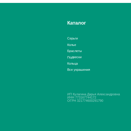
Кольца
Все украшения
ИП Кулагина Дарья Александровна
ИНН 773167744172
ОГРН 321774600291790