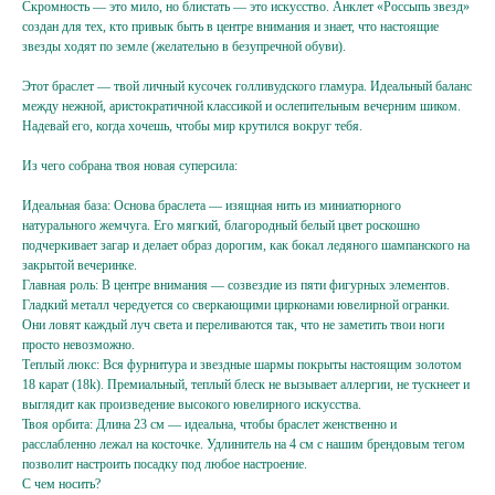
Скромность — это мило, но блистать — это искусство. Анклет «Россыпь звезд»
создан для тех, кто привык быть в центре внимания и знает, что настоящие
звезды ходят по земле (желательно в безупречной обуви).
Этот браслет — твой личный кусочек голливудского гламура. Идеальный баланс
между нежной, аристократичной классикой и ослепительным вечерним шиком.
Надевай его, когда хочешь, чтобы мир крутился вокруг тебя.
Из чего собрана твоя новая суперсила:
Идеальная база: Основа браслета — изящная нить из миниатюрного
натурального жемчуга. Его мягкий, благородный белый цвет роскошно
подчеркивает загар и делает образ дорогим, как бокал ледяного шампанского на
закрытой вечеринке.
Главная роль: В центре внимания — созвездие из пяти фигурных элементов.
Гладкий металл чередуется со сверкающими цирконами ювелирной огранки.
Они ловят каждый луч света и переливаются так, что не заметить твои ноги
Подпишитесь
просто невозможно.
на жемчужную рассылку,
Теплый люкс: Вся фурнитура и звездные шармы покрыты настоящим золотом
18 карат (18k). Премиальный, теплый блеск не вызывает аллергии, не тускнеет и
чтобы заряжаться перламутровым настроением
выглядит как произведение высокого ювелирного искусства.
{ и первыми узнавать об акциях, новинках }
Твоя орбита: Длина 23 см — идеальна, чтобы браслет женственно и
расслабленно лежал на косточке. Удлинитель на 4 см с нашим брендовым тегом
позволит настроить посадку под любое настроение.
Ваш e-mail
С чем носить?