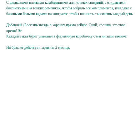
С шелковыми платьями-комбинациями для ночных свиданий, с открытыми
босоножками на тонких ремешках, чтобы собрать все комплименты, или даже с
Подписаться
базовыми белыми кедами на контрасте, чтобы показать: ты сияешь каждый день.
Нажимая на кнопку,
Добавляй «Россыпь звезд» в корзину прямо сейчас. Сияй, крошка, это твое
вы соглашаетесь
с политикой
конфиденциальности
время! 💫
Каждый заказ будет упакован в фирменную коробочку с магнитным замком.
На браслет действует гарантия 2 месяца.
Hello@ginadreams.ru
+7 (916) 017 18 32