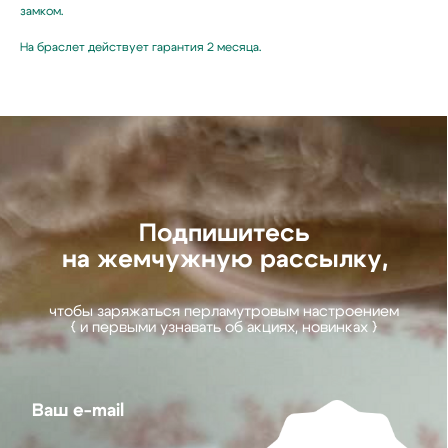
замком.
Ваш e-mail
На браслет действует гарантия 2 месяца.
Подписаться
Нажимая на кнопку,
вы соглашаетесь
с политикой
конфиденциальности
Hello@ginadreams.ru
+7 (916) 017 18 32