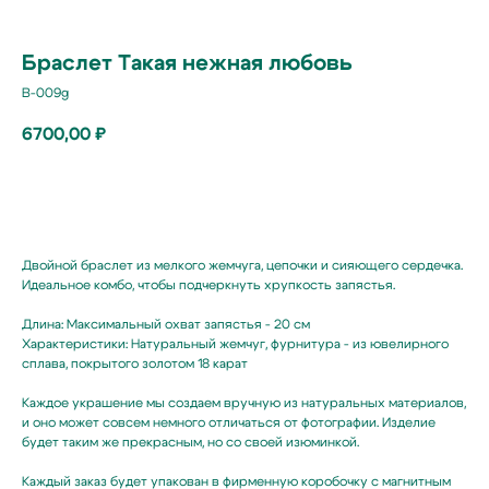
Браслет Такая нежная любовь
B-009g
6700,00
₽
В корзину
Двойной браслет из мелкого жемчуга, цепочки и сияющего сердечка.
Идеальное комбо, чтобы подчеркнуть хрупкость запястья.
Длина: Максимальный охват запястья - 20 см
Характеристики: Натуральный жемчуг, фурнитура - из ювелирного
сплава, покрытого золотом 18 карат
Подпишитесь
Каждое украшение мы создаем вручную из натуральных материалов,
на жемчужную рассылку,
и оно может совсем немного отличаться от фотографии. Изделие
будет таким же прекрасным, но со своей изюминкой.
чтобы заряжаться перламутровым настроением
{ и первыми узнавать об акциях, новинках }
Каждый заказ будет упакован в фирменную коробочку с магнитным