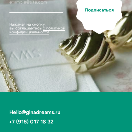
Каталог
Покупателям
Серьги
О бренде
Колье
Доставка и оплата
Браслеты
Система лояльности
Подвески
Гарантия
Кольца
Подарочный сертификат
Все украшения
Ответы на частые вопросы
Контакты
ИП Кулагина Дарья Александровна
ИНН 773167744172
ОГРН 321774600291790
Политика конфиденциальности
Договор оферты
*Социальная сеть Instagram запрещена в России.
Meta признана экстремистской организацией,
ее деятельность в России запрещена.