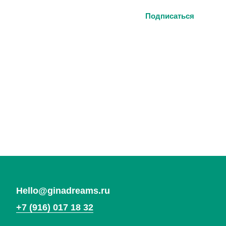
Браслеты
Система лояльности
Подвески
Гарантия
Кольца
Подарочный сертификат
Все украшения
Ответы на частые вопросы
Контакты
ИП Кулагина Дарья Александровна
ИНН 773167744172
ОГРН 321774600291790
Политика конфиденциальности
Договор оферты
*Социальная сеть Instagram запрещена в России.
Meta признана экстремистской организацией,
ее деятельность в России запрещена.
Вернуться
на главную