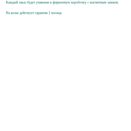
вы соглашаетесь
с политикой
Каждый заказ будет упакован в фирменную коробочку с магнитным замком.
конфиденциальности
На колье действует гарантия 2 месяца.
Hello@ginadreams.ru
+7 (916) 017 18 32
Каталог
Покупателям
Серьги
О бренде
Колье
Доставка и оплата