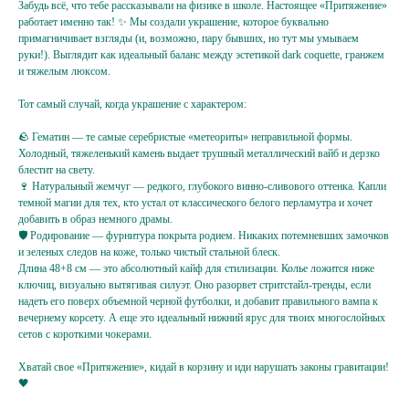
Забудь всё, что тебе рассказывали на физике в школе. Настоящее «Притяжение»
работает именно так! ✨ Мы создали украшение, которое буквально
примагничивает взгляды (и, возможно, пару бывших, но тут мы умываем
руки!). Выглядит как идеальный баланс между эстетикой dark coquette, гранжем
и тяжелым люксом.
Тот самый случай, когда украшение с характером:
🪨 Гематин — те самые серебристые «метеориты» неправильной формы.
Холодный, тяжеленький камень выдает трушный металлический вайб и дерзко
блестит на свету.
🍷 Натуральный жемчуг — редкого, глубокого винно-сливового оттенка. Капли
темной магии для тех, кто устал от классического белого перламутра и хочет
Подпишитесь
добавить в образ немного драмы.
на жемчужную рассылку,
🛡️ Родирование — фурнитура покрыта родием. Никаких потемневших замочков
и зеленых следов на коже, только чистый стальной блеск.
чтобы заряжаться перламутровым настроением
Длина 48+8 см — это абсолютный кайф для стилизации. Колье ложится ниже
{ и первыми узнавать об акциях, новинках }
ключиц, визуально вытягивая силуэт. Оно разорвет стритстайл-тренды, если
надеть его поверх объемной черной футболки, и добавит правильного вампа к
вечернему корсету. А еще это идеальный нижний ярус для твоих многослойных
Ваш e-mail
сетов с короткими чокерами.
Хватай свое «Притяжение», кидай в корзину и иди нарушать законы гравитации!
Подписаться
🖤
Нажимая на кнопку,