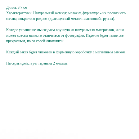
Подпишитесь
Длина: 3.7 см
на жемчужную рассылку,
Характеристики: Натуральный жемчуг, малахит, фурнитура - из ювелирного
сплава, покрытого родием (драгоценный металл платиновой группы).
чтобы заряжаться перламутровым настроением
{ и первыми узнавать об акциях, новинках }
Каждое украшение мы создаем вручную из натуральных материалов, и оно
может совсем немного отличаться от фотографии. Изделие будет таким же
прекрасным, но со своей изюминкой.
Ваш e-mail
Каждый заказ будет упакован в фирменную коробочку с магнитным замком.
Подписаться
На серьги действует гарантия 2 месяца.
Нажимая на кнопку,
вы соглашаетесь
с политикой
конфиденциальности