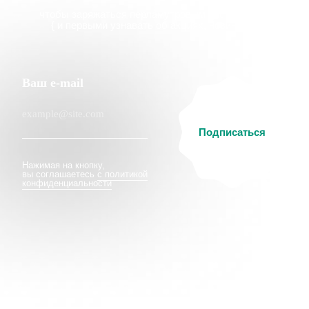
Hello@ginadreams.ru
+7 (916) 017 18 32
Каталог
Покупателям
Серьги
О бренде
Колье
Доставка и оплата
Браслеты
Система лояльности
Подвески
Гарантия
Кольца
Подарочный сертификат
Все украшения
Ответы на частые вопросы
Контакты
ИП Кулагина Дарья Александровна
ИНН 773167744172
ОГРН 321774600291790
Политика конфиденциальности