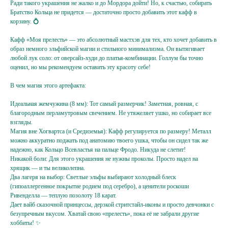
Ради такого украшения не жалко и до Мордора дойти! Но, к счастью, собирать
Братство Кольца не придется — достаточно просто добавить этот кафф в
корзину. 💍
Кафф «Моя прелесть» — это абсолютный мастхэв для тех, кто хочет добавить в
образ немного эльфийской магии и стильного минимализма. Он вытягивает
любой лук соло: от оверсайз-худи до платья-комбинации. Голлум бы точно
оценил, но мы рекомендуем оставить эту красоту себе!
В чем магия этого артефакта:
Идеальная жемчужина (8 мм): Тот самый размерчик! Заметная, ровная, с
благородным перламутровым свечением. Не утяжеляет ушко, но собирает все
Подпишитесь
взгляды.
на жемчужную рассылку,
Магия вне Хогвартса (и Средиземья): Кафф регулируется по размеру! Металл
можно аккуратно поджать под анатомию твоего ушка, чтобы он сидел так же
чтобы заряжаться перламутровым настроением
надежно, как Кольцо Всевластья на пальце Фродо. Никуда не слетит!
{ и первыми узнавать об акциях, новинках }
Никакой боли: Для этого украшения не нужны проколы. Просто надел на
хрящик — и ты великолепна.
Два лагеря на выбор: Светлые эльфы выбирают холодный блеск
Ваш e-mail
(гипоаллергенное покрытие родием под серебро), а ценители роскоши
Ривенделла — теплую позолоту 18 карат.
Дает вайб сказочной принцессы, дерзкой стритстайл-иконы и просто девчонки с
Подписаться
безупречным вкусом. Хватай свою «прелесть», пока её не забрали другие
хоббиты! ✨
Нажимая на кнопку,