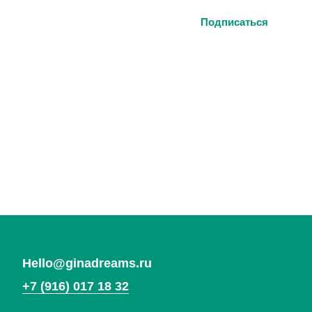
Браслеты
Система лояльности
Подвески
Гарантия
Кольца
Подарочный сертификат
Все украшения
Ответы на частые вопросы
Контакты
ИП Кулагина Дарья Александровна
ИНН 773167744172
ОГРН 321774600291790
Политика конфиденциальности
Договор оферты
*Социальная сеть Instagram запрещена в России.
Meta признана экстремистской организацией,
ее деятельность в России запрещена.
Вернуться
на главную