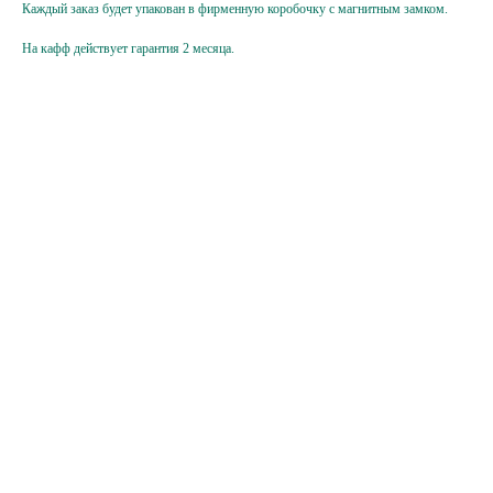
вы соглашаетесь
с политикой
Каждый заказ будет упакован в фирменную коробочку с магнитным замком.
конфиденциальности
На кафф действует гарантия 2 месяца.
Hello@ginadreams.ru
+7 (916) 017 18 32
Каталог
Покупателям
Серьги
О бренде
Колье
Доставка и оплата