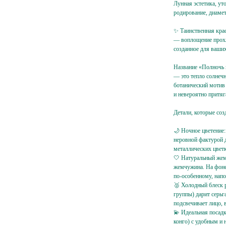
Лунная эстетика, у
родирование, диамет
✨ Таинственная крас
— воплощение прохл
созданное для ваши
Название «Полночь в
— это тепло солнечн
ботанический мотив
и невероятно притяг
Детали, которые со
🌙 Ночное цветение:
неровной фактурой 
металлических цветк
🤍 Натуральный жем
жемчужина. На фоне
по-особенному, нап
🥈 Холодный блеск 
группы) дарит серьг
подсвечивает лицо, 
💫 Идеальная посад
конго) с удобным и