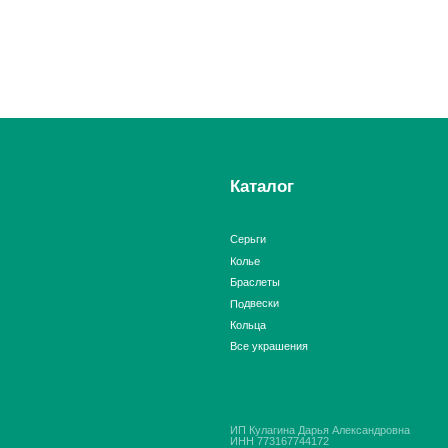
Серьги
Колье
Браслеты
Подвески
Кольца
Все украшения
ИП Кулагина Дарья Александровна
ИНН 773167744172
ОГРН 321774600291790