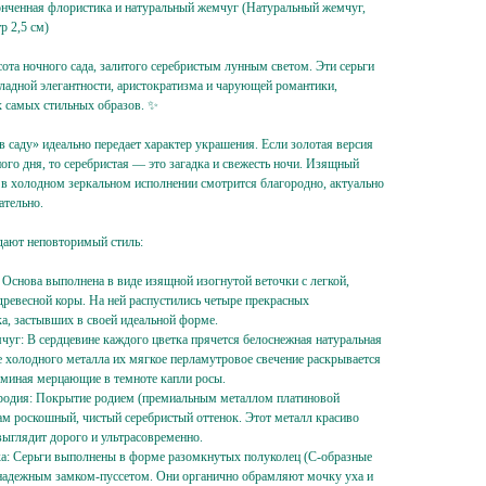
тонченная флористика и натуральный жемчуг (Натуральный жемчуг,
р 2,5 см)
ота ночного сада, залитого серебристым лунным светом. Эти серьги
адной элегантности, аристократизма и чарующей романтики,
х самых стильных образов. ✨
 саду» идеально передает характер украшения. Если золотая версия
ого дня, то серебристая — это загадка и свежесть ночи. Изящный
 в холодном зеркальном исполнении смотрится благородно, актуально
ательно.
здают неповторимый стиль:
 Основа выполнена в виде изящной изогнутой веточки с легкой,
древесной коры. На ней распустились четыре прекрасных
а, застывших в своей идеальной форме.
чуг: В сердцевине каждого цветка прячется белоснежная натуральная
 холодного металла их мягкое перламутровое свечение раскрывается
оминая мерцающие в темноте капли росы.
родия: Покрытие родием (премиальным металлом платиновой
ам роскошный, чистый серебристый оттенок. Этот металл красиво
выглядит дорого и ультрасовременно.
ка: Серьги выполнены в форме разомкнутых полуколец (С-образные
 надежным замком-пуссетом. Они органично обрамляют мочку уха и