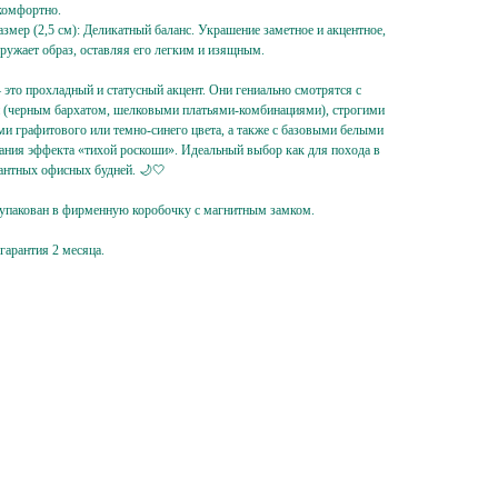
комфортно.
змер (2,5 см): Деликатный баланс. Украшение заметное и акцентное,
гружает образ, оставляя его легким и изящным.
это прохладный и статусный акцент. Они гениально смотрятся с
 (черным бархатом, шелковыми платьями-комбинациями), строгими
 графитового или темно-синего цвета, а также с базовыми белыми
ания эффекта «тихой роскоши». Идеальный выбор как для похода в
егантных офисных будней. 🌙🤍
 упакован в фирменную коробочку с магнитным замком.
 гарантия 2 месяца.