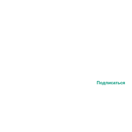
-mail
Подписаться
на кнопку, вы соглашаетесь
кой конфиденциальности
а главную
Каталог