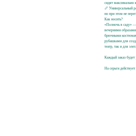
сидят максимально 
📏 Универсальный ра
Ваш e-
но при этом не пере
mail
Как носить?
Подписаться
«Полночь в саду» — 
вечерними образами
брючными костюмами
рубашками для созд
театр, так и для эл
Каждый заказ будет
На серьги действует
Подпишитесь
на жемчужную рассылку,
чтобы заряжаться перламутровым настроением
{ и первыми узнавать об акциях, новинках }