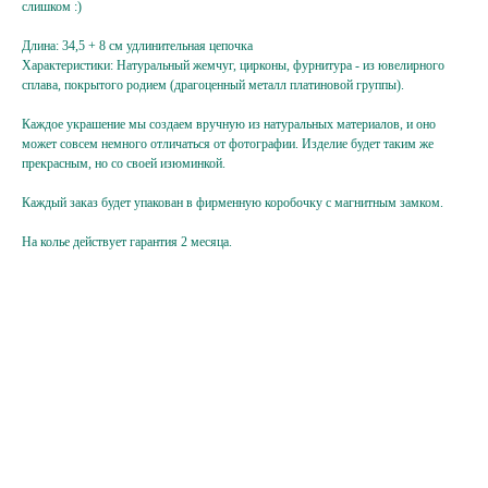
слишком :)
Подпишитесь
Длина: 34,5 + 8 см удлинительная цепочка
на жемчужную рассылку,
Характеристики: Натуральный жемчуг, цирконы, фурнитура - из ювелирного
сплава, покрытого родием (драгоценный металл платиновой группы).
чтобы заряжаться перламутровым настроением
{ и первыми узнавать об акциях, новинках }
Каждое украшение мы создаем вручную из натуральных материалов, и оно
может совсем немного отличаться от фотографии. Изделие будет таким же
прекрасным, но со своей изюминкой.
Ваш e-mail
Каждый заказ будет упакован в фирменную коробочку с магнитным замком.
Подписаться
На колье действует гарантия 2 месяца.
Нажимая на кнопку,
вы соглашаетесь
с политикой
конфиденциальности