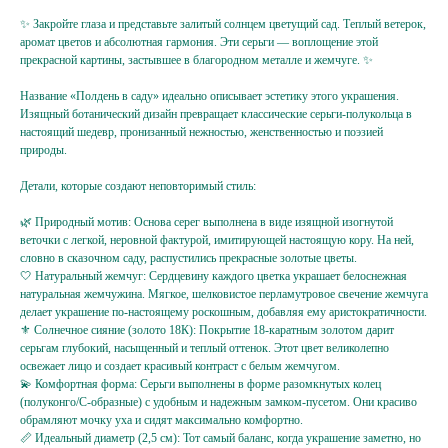
✨ Закройте глаза и представьте залитый солнцем цветущий сад. Теплый ветерок,
аромат цветов и абсолютная гармония. Эти серьги — воплощение этой
прекрасной картины, застывшее в благородном металле и жемчуге. ✨
Название «Полдень в саду» идеально описывает эстетику этого украшения.
Изящный ботанический дизайн превращает классические серьги-полукольца в
настоящий шедевр, пронизанный нежностью, женственностью и поэзией
природы.
Детали, которые создают неповторимый стиль:
🌿 Природный мотив: Основа серег выполнена в виде изящной изогнутой
веточки с легкой, неровной фактурой, имитирующей настоящую кору. На ней,
словно в сказочном саду, распустились прекрасные золотые цветы.
🤍 Натуральный жемчуг: Сердцевину каждого цветка украшает белоснежная
натуральная жемчужина. Мягкое, шелковистое перламутровое свечение жемчуга
делает украшение по-настоящему роскошным, добавляя ему аристократичности.
⚜️ Солнечное сияние (золото 18К): Покрытие 18-каратным золотом дарит
Подпишитесь
серьгам глубокий, насыщенный и теплый оттенок. Этот цвет великолепно
на жемчужную рассылку,
освежает лицо и создает красивый контраст с белым жемчугом.
💫 Комфортная форма: Серьги выполнены в форме разомкнутых колец
чтобы заряжаться перламутровым настроением
(полуконго/С-образные) с удобным и надежным замком-пусетом. Они красиво
{ и первыми узнавать об акциях, новинках }
обрамляют мочку уха и сидят максимально комфортно.
📏 Идеальный диаметр (2,5 см): Тот самый баланс, когда украшение заметно, но