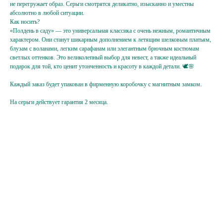
не перегружает образ. Серьги смотрятся деликатно, изысканно и уместны
Ваш e-mail
абсолютно в любой ситуации.
Как носить?
«Полдень в саду» — это универсальная классика с очень нежным, романтичным
Подписаться
характером. Они станут шикарным дополнением к летящим шелковым платьям,
блузам с воланами, легким сарафанам или элегантным брючным костюмам
Нажимая на кнопку,
светлых оттенков. Это великолепный выбор для невест, а также идеальный
вы соглашаетесь
с политикой
конфиденциальности
подарок для той, кто ценит утонченность и красоту в каждой детали. 🕊️🌸
Каждый заказ будет упакован в фирменную коробочку с магнитным замком.
На серьги действует гарантия 2 месяца.
Hello@ginadreams.ru
+7 (916) 017 18 32