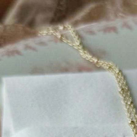
Ваш e
Нажимая 
с полити
Вернуться 
Hello@ginadreams.ru