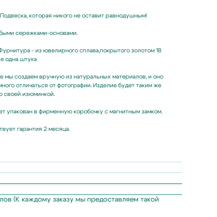
Подвеска, которая никого не оставит равнодушным!
быми сережками-основами.
Фурнитура - из ювелирного сплава,покрытого золотом 18
те одна штука
 мы создаем вручную из натуральных материалов, и оно
ного отличаться от фотографии. Изделие будет таким же
о своей изюминкой.
ет упакован в фирменную коробочку с магнитным замком.
твует гарантия 2 месяца.
злов (К каждому заказу мы предоставляем такой