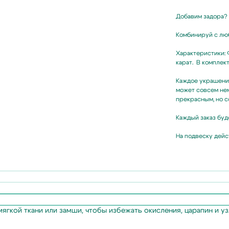
Добавим задора? 
Комбинируй с лю
Характеристики: 
карат. В комплек
Каждое украшение
может совсем нем
прекрасным, но с
Каждый заказ буд
На подвеску дейс
ягкой ткани или замши, чтобы избежать окисления, царапин и у