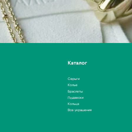
Серьги
Колье
Браслеты
Подвески
Кольца
Все украшения
ИП Кулагина Дарья Александровна
ИНН 773167744172
ОГРН 321774600291790