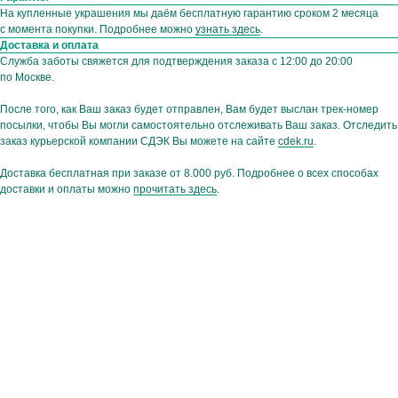
На купленные украшения мы даём бесплатную гарантию сроком 2 месяца
Ваш e-mail
с момента покупки. Подробнее можно
узнать здесь
.
Доставка и оплата
Служба заботы свяжется для подтверждения заказа с 12:00 до 20:00
Подписаться
по Москве.
Нажимая на кнопку,
После того, как Ваш заказ будет отправлен, Вам будет выслан трек-номер
вы соглашаетесь
с политикой
конфиденциальности
посылки, чтобы Вы могли самостоятельно отслеживать Ваш заказ. Отследить
заказ курьерской компании СДЭК Вы можете на сайте
cdek.ru
.
Доставка бесплатная при заказе от 8.000 руб. Подробнее о всех способах
доставки и оплаты можно
прочитать здесь
.
Hello@ginadreams.ru
+7 (916) 017 18 32