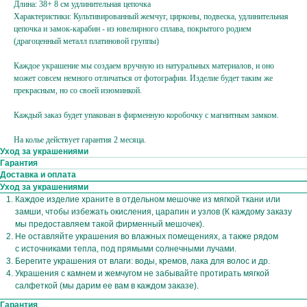
Длина: 38+ 8 см удлинительная цепочка
Характеристики: Культивированный жемчуг, цирконы, подвеска, удлинительная
цепочка и замок-карабин - из ювелирного сплава, покрытого родием
(драгоценный металл платиновой группы)
Каждое украшение мы создаем вручную из натуральных материалов, и оно
может совсем немного отличаться от фотографии. Изделие будет таким же
прекрасным, но со своей изюминкой.
Каждый заказ будет упакован в фирменную коробочку с магнитным замком.
На колье действует гарантия 2 месяца.
Уход за украшениями
Гарантия
Доставка и оплата
Уход за украшениями
Каждое изделие храните в отдельном мешочке из мягкой ткани или
замши, чтобы избежать окисления, царапин и узлов (К каждому заказу
мы предоставляем такой фирменный мешочек).
Не оставляйте украшения во влажных помещениях, а также рядом
Подпишитесь
с источниками тепла, под прямыми солнечными лучами.
на жемчужную рассылку,
Берегите украшения от влаги: воды, кремов, лака для волос и др.
Украшения с камнем и жемчугом не забывайте протирать мягкой
чтобы заряжаться перламутровым настроением
салфеткой (мы дарим ее вам в каждом заказе).
{ и первыми узнавать об акциях, новинках }
Гарантия