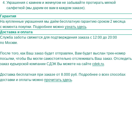
Украшения с камнем и жемчугом не забывайте протирать мягкой
{ и первыми узнавать об акциях, новинках }
салфеткой (мы дарим ее вам в каждом заказе).
Гарантия
Ваш e-mail
На купленные украшения мы даём бесплатную гарантию сроком 2 месяца
с момента покупки. Подробнее можно
узнать здесь
.
Доставка и оплата
Подписаться
Служба заботы свяжется для подтверждения заказа с 12:00 до 20:00
по Москве.
Нажимая на кнопку,
вы соглашаетесь
с политикой
конфиденциальности
После того, как Ваш заказ будет отправлен, Вам будет выслан трек-номер
посылки, чтобы Вы могли самостоятельно отслеживать Ваш заказ. Отследить
заказ курьерской компании СДЭК Вы можете на сайте
cdek.ru
.
Доставка бесплатная при заказе от 8.000 руб. Подробнее о всех способах
доставки и оплаты можно
прочитать здесь
.
Hello@ginadreams.ru
+7 (916) 017 18 32