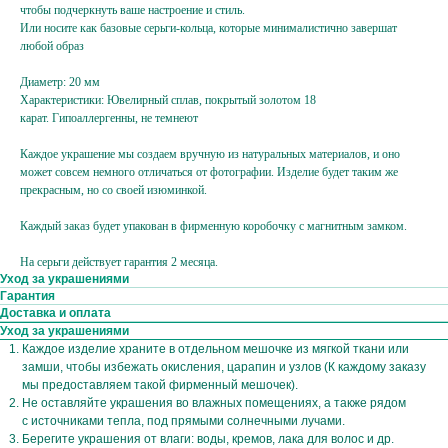
чтобы подчеркнуть ваше настроение и стиль.
Или носите как базовые серьги-кольца, которые минималистично завершат
любой образ
Диаметр: 20 мм
Характеристики: Ювелирный сплав, покрытый золотом 18
карат. Гипоаллергенны, не темнеют
Каждое украшение мы создаем вручную из натуральных материалов, и оно
может совсем немного отличаться от фотографии. Изделие будет таким же
прекрасным, но со своей изюминкой.
Каждый заказ будет упакован в фирменную коробочку с магнитным замком.
На серьги действует гарантия 2 месяца.
Уход за украшениями
Гарантия
Доставка и оплата
Уход за украшениями
Каждое изделие храните в отдельном мешочке из мягкой ткани или
замши, чтобы избежать окисления, царапин и узлов (К каждому заказу
мы предоставляем такой фирменный мешочек).
Подпишитесь
Не оставляйте украшения во влажных помещениях, а также рядом
на жемчужную рассылку,
с источниками тепла, под прямыми солнечными лучами.
Берегите украшения от влаги: воды, кремов, лака для волос и др.
чтобы заряжаться перламутровым настроением