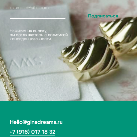
Каталог
Покупателям
Серьги
О бренде
Колье
Доставка и оплата
Браслеты
Система лояльности
Подвески
Гарантия
Кольца
Подарочный сертификат
Все украшения
Ответы на частые вопросы
Контакты
ИП Кулагина Дарья Александровна
ИНН 773167744172
ОГРН 321774600291790
Политика конфиденциальности
Договор оферты
*Социальная сеть Instagram запрещена в России.
Meta признана экстремистской организацией,
ее деятельность в России запрещена.