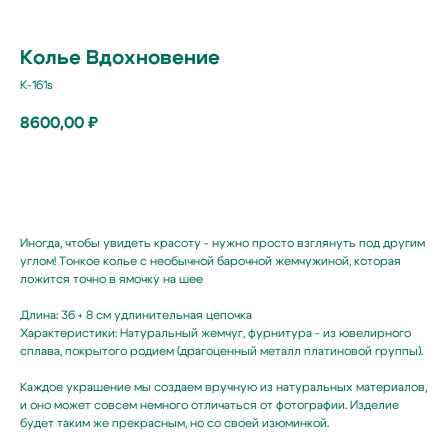
Колье Вдохновение
K-161s
8600,00
₽
В корзину
Иногда, чтобы увидеть красоту - нужно просто взглянуть под другим
углом! Тонкое колье с необычной барочной жемчужиной, которая
ложится точно в ямочку на шее
Длина: 36 + 8 см удлинительная цепочка
Характеристики: Натуральный жемчуг, фурнитура - из ювелирного
сплава, покрытого родием (драгоценный металл платиновой группы).
Подпишитесь
Каждое украшение мы создаем вручную из натуральных материалов,
на жемчужную рассылку,
и оно может совсем немного отличаться от фотографии. Изделие
будет таким же прекрасным, но со своей изюминкой.
чтобы заряжаться перламутровым настроением
{ и первыми узнавать об акциях, новинках }