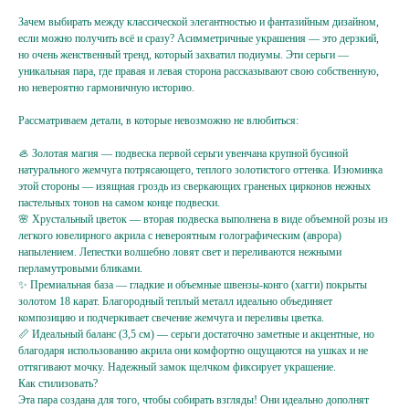
Зачем выбирать между классической элегантностью и фантазийным дизайном,
если можно получить всё и сразу? Асимметричные украшения — это дерзкий,
но очень женственный тренд, который захватил подиумы. Эти серьги —
уникальная пара, где правая и левая сторона рассказывают свою собственную,
но невероятно гармоничную историю.
Рассматриваем детали, в которые невозможно не влюбиться:
🦪 Золотая магия — подвеска первой серьги увенчана крупной бусиной
натурального жемчуга потрясающего, теплого золотистого оттенка. Изюминка
этой стороны — изящная гроздь из сверкающих граненых цирконов нежных
пастельных тонов на самом конце подвески.
🌸 Хрустальный цветок — вторая подвеска выполнена в виде объемной розы из
легкого ювелирного акрила с невероятным голографическим (аврора)
напылением. Лепестки волшебно ловят свет и переливаются нежными
перламутровыми бликами.
✨ Премиальная база — гладкие и объемные швензы-конго (хагги) покрыты
Подпишитесь
золотом 18 карат. Благородный теплый металл идеально объединяет
на жемчужную рассылку,
композицию и подчеркивает свечение жемчуга и переливы цветка.
📏 Идеальный баланс (3,5 см) — серьги достаточно заметные и акцентные, но
благодаря использованию акрила они комфортно ощущаются на ушках и не
чтобы заряжаться перламутровым настроением
{ и первыми узнавать об акциях, новинках }
оттягивают мочку. Надежный замок щелчком фиксирует украшение.
Как стилизовать?
Эта пара создана для того, чтобы собирать взгляды! Они идеально дополнят