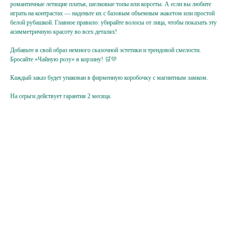
романтичные летящие платья, шелковые топы или корсеты. А если вы любите
Ваш e-mail
играть на контрастах — наденьте их с базовым объемным жакетом или простой
белой рубашкой. Главное правило: убирайте волосы от лица, чтобы показать эту
Подписаться
асимметричную красоту во всех деталях!
Нажимая на кнопку,
Добавьте в свой образ немного сказочной эстетики и трендовой смелости.
вы соглашаетесь
с политикой
Бросайте «Чайную розу» в корзину! 🛒💛
конфиденциальности
Каждый заказ будет упакован в фирменную коробочку с магнитным замком.
На серьги действует гарантия 2 месяца.
Hello@ginadreams.ru
+7 (916) 017 18 32