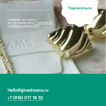
Каталог
Покупателям
Серьги
О бренде
Колье
Доставка и оплата
Браслеты
Система лояльности
Подвески
Гарантия
Кольца
Подарочный сертификат
Все украшения
Ответы на частые вопросы
Контакты
ИП Кулагина Дарья Александровна
ИНН 773167744172
ОГРН 321774600291790
Политика конфиденциальности
Договор оферты
*Социальная сеть Instagram запрещена в России.
Meta признана экстремистской организацией,
ее деятельность в России запрещена.