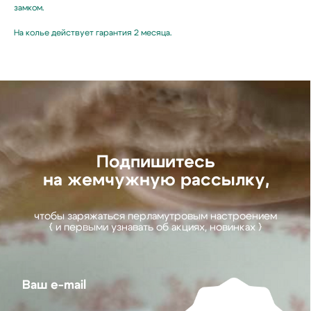
замком.
Ваш e-mail
На колье действует гарантия 2 месяца.
Подписаться
Нажимая на кнопку,
вы соглашаетесь
с политикой
конфиденциальности
Hello@ginadreams.ru
+7 (916) 017 18 32