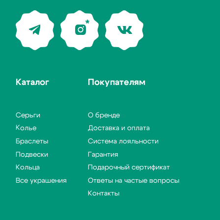
Вернуться
на главную
0