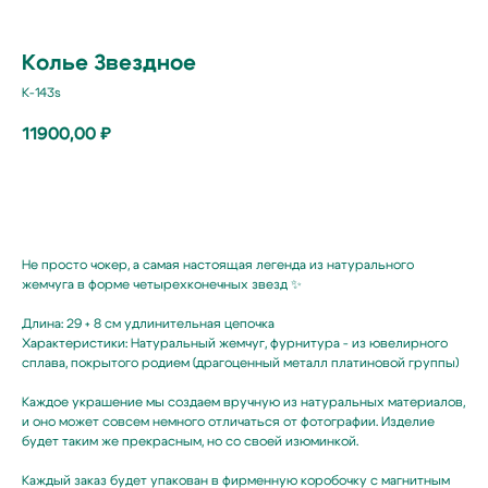
Колье Звездное
K-143s
11900,00
₽
В корзину
Не просто чокер, а самая настоящая легенда из натурального
жемчуга в форме четырехконечных звезд ✨
Длина: 29 + 8 см удлинительная цепочка
Характеристики: Натуральный жемчуг, фурнитура - из ювелирного
сплава, покрытого родием (драгоценный металл платиновой группы)
Подпишитесь
Каждое украшение мы создаем вручную из натуральных материалов,
на жемчужную рассылку,
и оно может совсем немного отличаться от фотографии. Изделие
будет таким же прекрасным, но со своей изюминкой.
чтобы заряжаться перламутровым настроением
{ и первыми узнавать об акциях, новинках }
Каждый заказ будет упакован в фирменную коробочку с магнитным