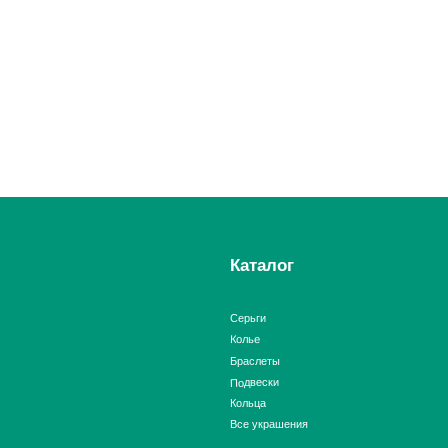
а главную
Каталог
Серьги
Колье
Браслеты
Подвески
Кольца
Все украшения
ИП Кулагина Дарья Александровна
ИНН 773167744172
ОГРН 321774600291790