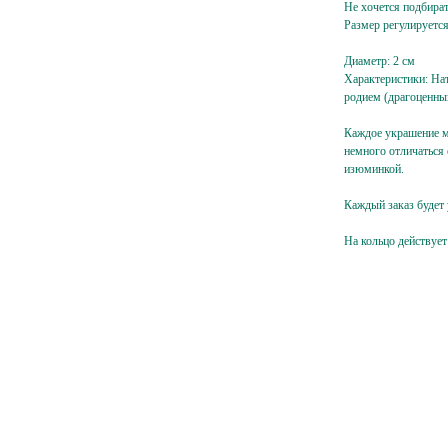
Не хочется подбират
Размер регулируетс
Диаметр: 2 см
Характеристики: На
родием (драгоценны
Каждое украшение м
немного отличаться 
Ваш e-
изюминкой.
mail
Подписаться
Каждый заказ будет
На кольцо действует