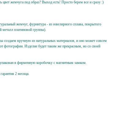
ь цвет жемчуга под образ? Выход есть! Просто берем все и сразу :)
я
туральный жемчуг, фурнитура - из ювелирного сплава, покрытого
й металл платиновой группы).
ы создаем вручную из натуральных материалов, и оно может совсем
от фотографии. Изделие будет таким же прекрасным, но со своей
 упакован в фирменную коробочку с магнитным замком.
 гарантия 2 месяца.