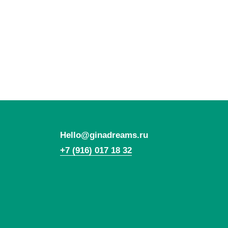
Вернуться н
Hello@ginadreams.ru
+7 (916) 017 18 32
*Социальная сеть Instagram запрещена в России.
Meta признана экстремистской организацией,
ее деятельность в России запрещена.